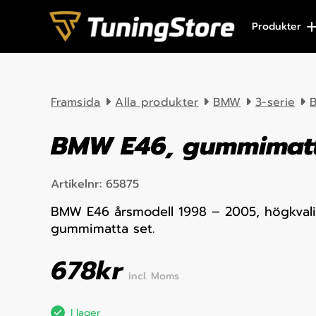
Skip to content
Produkter
Framsida
Alla produkter
BMW
3-serie
B
BMW E46, gummimatt
Artikelnr:
65875
BMW E46 årsmodell 1998 – 2005, högkvalit
gummimatta set.
678
kr
incl. Moms
I lager