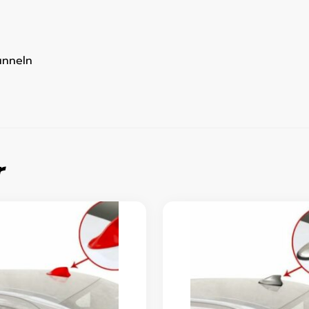
unneln
r