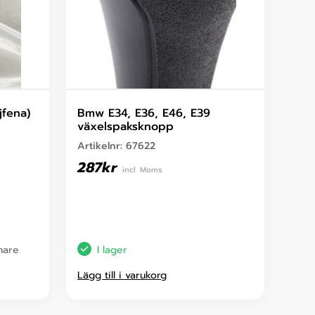
jfena)
Bmw E34, E36, E46, E39
växelspaksknopp
Artikelnr:
67622
287
kr
incl. Moms
enare
I lager
Lägg till i varukorg