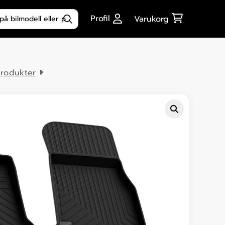
ktsökning
Profil
Varukorg
rodukter