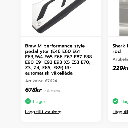
Bmw M-performance style
Shark 
pedal ytor (E46 E60 E61
röd
E63,E64 E65 E66 E67 E87 E88
Artikel
E90 E91 E92 E93 X5 E53 E70,
229
k
Z3, Z4, E85, E89) för
automatisk växellåda
Artikelnr:
67624
678
kr
incl. Moms
I lager
I la
Lägg till i varukorg
Lägg til