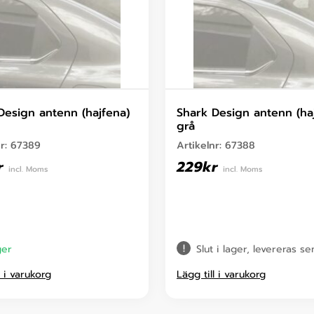
Design antenn (hajfena)
Shark Design antenn (ha
grå
nr:
67389
Artikelnr:
67388
r
229
kr
incl. Moms
incl. Moms
ger
Slut i lager, levereras s
l i varukorg
Lägg till i varukorg