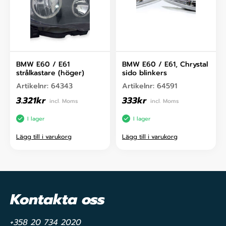
BMW E60 / E61
BMW E60 / E61, Chrystal
strålkastare (höger)
sido blinkers
Artikelnr:
64343
Artikelnr:
64591
3.321
kr
333
kr
incl. Moms
incl. Moms
I lager
I lager
Lägg till i varukorg
Lägg till i varukorg
Kontakta oss
+358 20 734 2020