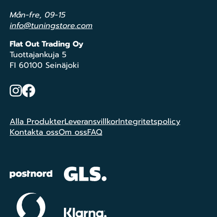
Mån-fre, 09-15
info@tuningstore.com
Flat Out Trading Oy
Tuottajankuja 5
FI 60100 Seinäjoki
Instagram
Facebook
Alla Produkter
Leveransvillkor
Integritetspolicy
Kontakta oss
Om oss
FAQ