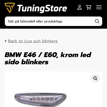
Skip to content
Men
Produktsökning
Back to Ljus och blinkers
BMW E46 / E60, krom led
sido blinkers