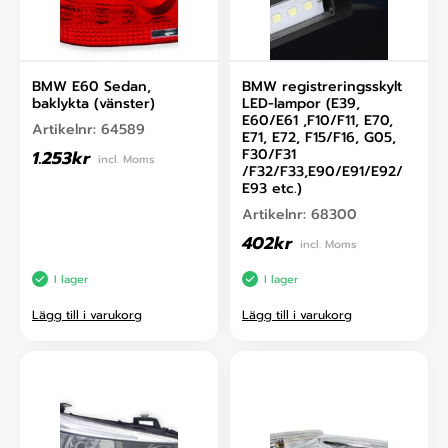
BMW E60 Sedan,
BMW registreringsskylt
baklykta (vänster)
LED-lampor (E39,
E60/E61 ,F10/F11, E70,
Artikelnr:
64589
E71, E72, F15/F16, G05,
F30/F31
1.253
kr
incl. Moms
/F32/F33,E90/E91/E92/
E93 etc.)
Artikelnr:
68300
402
kr
incl. Moms
I lager
I lager
Lägg till i varukorg
Lägg till i varukorg