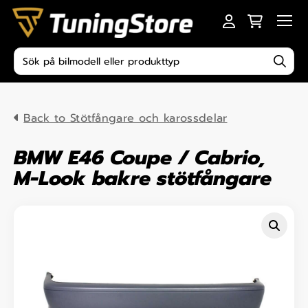
Skip to content
Men
Produktsökning
Back to Stötfångare och karossdelar
BMW E46 Coupe / Cabrio,
M-Look bakre stötfångare