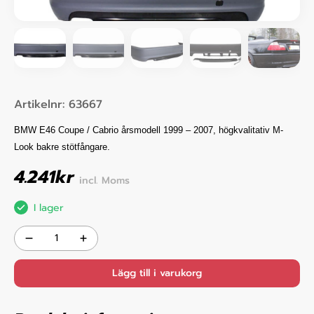
Artikelnr:
63667
BMW E46 Coupe / Cabrio årsmodell 1999 – 2007, högkvalitativ M-
Look bakre stötfångare.
4.241
kr
incl. Moms
I lager
Lägg till i varukorg