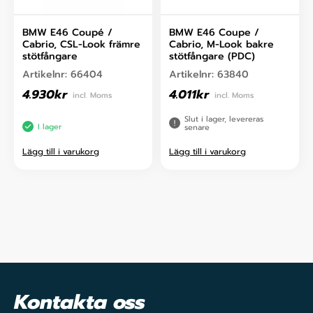
BMW E46 Coupé /
BMW E46 Coupe /
Cabrio, CSL-Look främre
Cabrio, M-Look bakre
stötfångare
stötfångare (PDC)
Artikelnr:
66404
Artikelnr:
63840
4.930
kr
4.011
kr
incl. Moms
incl. Moms
Slut i lager, levereras
I lager
senare
Lägg till i varukorg
Lägg till i varukorg
Kontakta oss