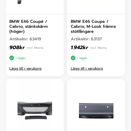
BMW E46 Coupé /
BMW E46 Coupe /
Cabrio, stänkskärm
Cabrio, M-Look främre
(höger)
stötfångare
Artikelnr:
63419
Artikelnr:
63137
908
kr
1.942
kr
incl. Moms
incl. Moms
I lager
I lager
Lägg till i varukorg
Lägg till i varukorg