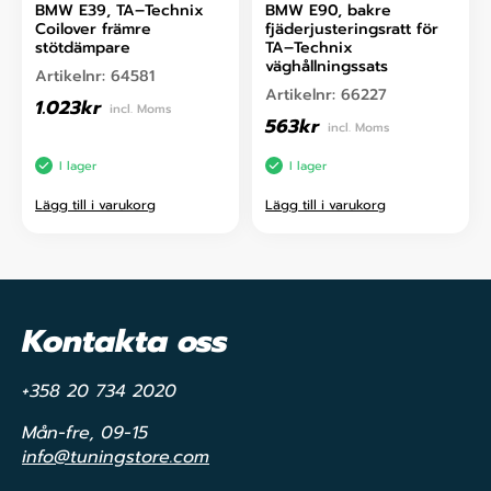
BMW E39, TA–Technix
BMW E90, bakre
Coilover främre
fjäderjusteringsratt för
stötdämpare
TA–Technix
väghållningssats
Artikelnr:
64581
Artikelnr:
66227
1.023
kr
incl. Moms
563
kr
incl. Moms
I lager
I lager
Lägg till i varukorg
Lägg till i varukorg
Kontakta oss
+358 20 734 2020
Mån-fre, 09-15
info@tuningstore.com