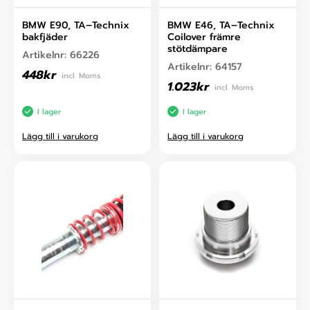
BMW E90, TA–Technix
BMW E46, TA–Technix
bakfjäder
Coilover främre
stötdämpare
Artikelnr:
66226
Artikelnr:
64157
448
kr
incl. Moms
1.023
kr
incl. Moms
I lager
I lager
Lägg till i varukorg
Lägg till i varukorg