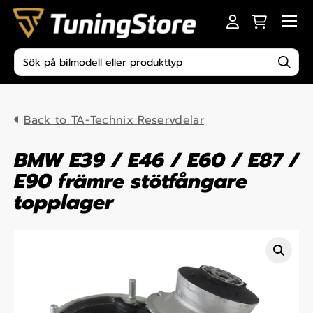
Skip to content
Men
Produktsökning
Back to TA-Technix Reservdelar
BMW E39 / E46 / E60 / E87 /
E90 främre stötfångare
topplager