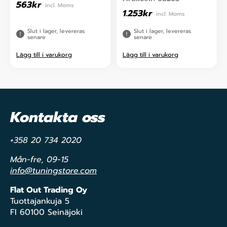
563
kr
incl. Moms
1.253
kr
incl. Moms
Slut i lager, levereras
Slut i lager, levereras
senare
senare
Lägg till i varukorg
Lägg till i varukorg
Kontakta oss
+358 20 734 2020
Mån-fre, 09-15
info@tuningstore.com
Flat Out Trading Oy
Tuottajankuja 5
FI 60100 Seinäjoki