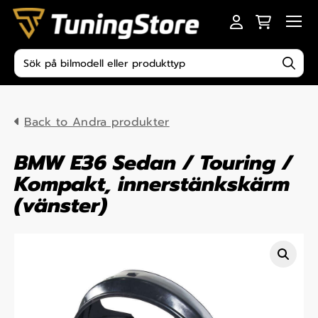
Skip to content
Men
Produktsökning
Back to Andra produkter
BMW E36 Sedan / Touring /
Kompakt, innerstänkskärm
(vänster)