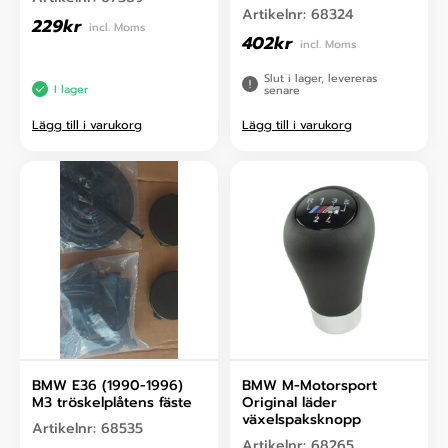
Artikelnr:
68324
229
kr
incl. Moms
402
kr
incl. Moms
Slut i lager, levereras
I lager
senare
Lägg till i varukorg
Lägg till i varukorg
BMW E36 (1990-1996)
BMW M-Motorsport
M3 tröskelplåtens fäste
Original läder
växelspaksknopp
Artikelnr:
68535
Artikelnr:
68265