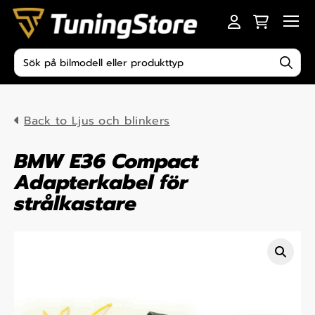
Skip to content
Men
Produktsökning
Back to Ljus och blinkers
BMW E36 Compact
Adapterkabel för
strålkastare