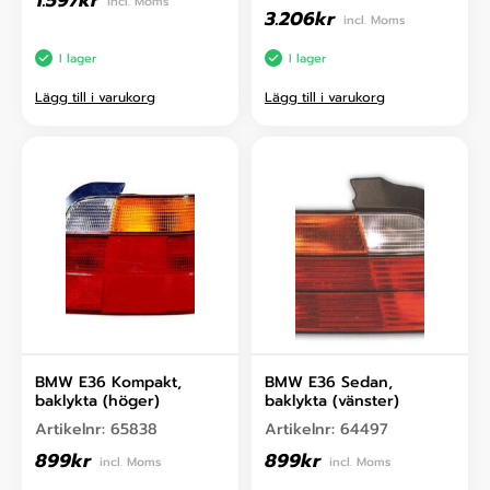
1.597
kr
incl. Moms
3.206
kr
incl. Moms
I lager
I lager
Lägg till i varukorg
Lägg till i varukorg
BMW E36 Kompakt,
BMW E36 Sedan,
baklykta (höger)
baklykta (vänster)
Artikelnr:
65838
Artikelnr:
64497
899
kr
899
kr
incl. Moms
incl. Moms