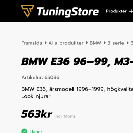
Skip to content
Produkter
Framsida
Alla produkter
BMW
3-serie
B
BMW E36 96–99, M3-
Artikelnr:
65086
BMW E36, årsmodell 1996–1999, högkvalita
Look njurar.
563
kr
incl. Moms
I lager