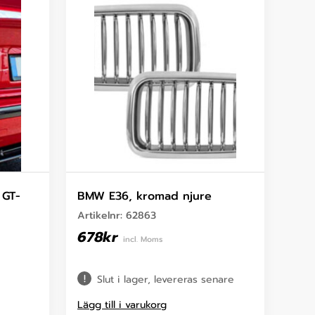
 GT-
BMW E36, kromad njure
Artikelnr:
62863
678
kr
incl. Moms
Slut i lager, levereras senare
Lägg till i varukorg