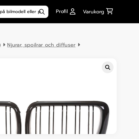
ktsökning
Profil
Varukorg
)
Njurar, spoilrar och diffuser