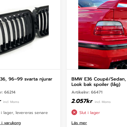
6, 96–99 svarta njurar
BMW E36 Coupé/Sedan,
Look bak spoiler (låg)
nr:
66214
Artikelnr:
66471
r
2.057
kr
incl. Moms
incl. Moms
 i lager, levereras senare
Slut i lager
l i varukorg
Läs mer