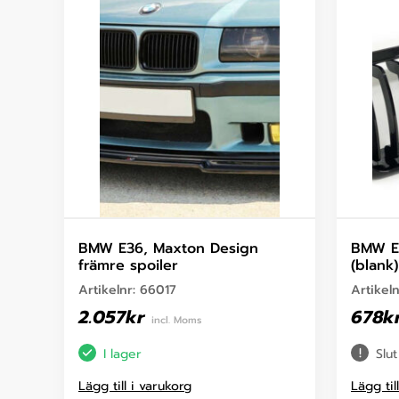
BMW E36, Maxton Design
BMW E3
främre spoiler
(blank)
Artikelnr:
66017
Artikel
2.057
kr
678
k
incl. Moms
I lager
Slut
Lägg till i varukorg
Lägg til