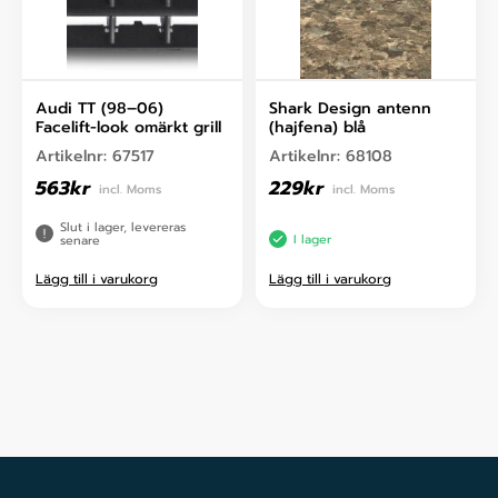
Audi TT (98–06)
Shark Design antenn
Facelift-look omärkt grill
(hajfena) blå
Artikelnr:
67517
Artikelnr:
68108
563
kr
229
kr
incl. Moms
incl. Moms
Slut i lager, levereras
I lager
senare
Lägg till i varukorg
Lägg till i varukorg