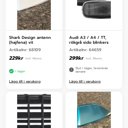
Shark Design antenn
Audi A3 / A4 / TT,
(hajfena) vit
rökgrå sido blinkers
Artikelnr:
68109
Artikelnr:
64659
229
kr
299
kr
incl. Moms
incl. Moms
Slut i lager, levereras
I lager
senare
Lägg till i varukorg
Lägg till i varukorg