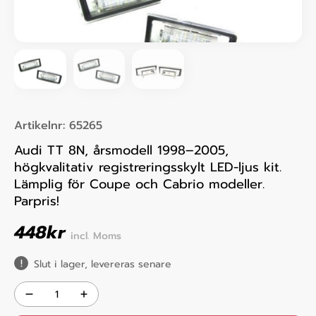
Artikelnr:
65265
Audi TT 8N, årsmodell 1998–2005,
högkvalitativ registreringsskylt LED-ljus kit.
Lämplig för Coupe och Cabrio modeller.
Parpris!
448
kr
incl. Moms
Slut i lager, levereras senare