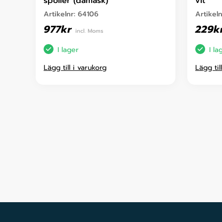
spoiler (damask)
vit
Artikelnr:
64106
Artikel
977
kr
229
k
incl. Moms
I lager
I la
Lägg till i varukorg
Lägg til