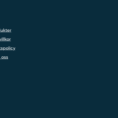
dukter
illkor
tspolicy
 oss