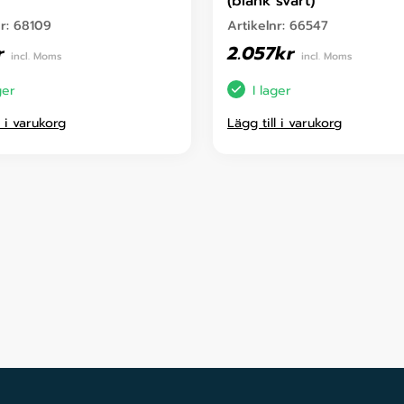
(blank svart)
nr:
68109
Artikelnr:
66547
r
2.057
kr
incl. Moms
incl. Moms
ger
I lager
l i varukorg
Lägg till i varukorg