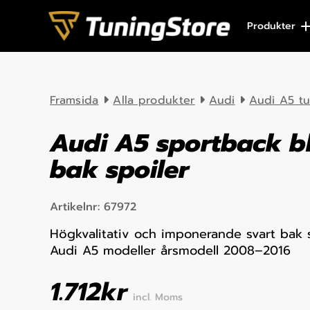
Skip to content
Produkter
Framsida
Alla produkter
Audi
Audi A5 t
Audi A5 sportback b
bak spoiler
Artikelnr:
67972
Högkvalitativ och imponerande svart bak sp
Audi A5 modeller årsmodell 2008–2016
1.712
kr
incl. Moms