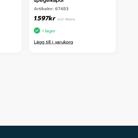
spegelkåpor
Artikelnr:
67483
1.597
kr
incl. Moms
I lager
Lägg till i varukorg