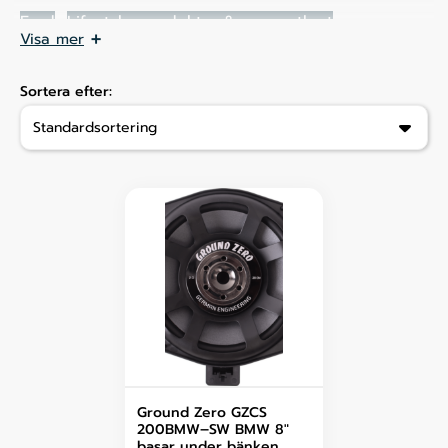
Ford
Lifestyle-produkter & presentkort
Visa mer
Mercedes-Benz
Opel
Volvo
Volkswagen
Andra bilmärken
Outlet
Sortera efter:
Tillbehör & extrautrustning
Däck & Fälgar
Ground Zero GZCS
200BMW–SW BMW 8″
basar under bänken