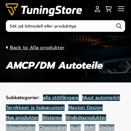
Skip to content
Men
Produktsökning
Back to Alla produkter
AMCP/DM Autoteile
Subkategorier:
alla stötfångare
Muut automerkit
Tarvikkeet ja lisävarusteet
Maxton Design
Nya produkter
Bilstereo
Bilvårdsprodukter
Erbjudanden
Chassipaket
Audi
BMW
Dodge