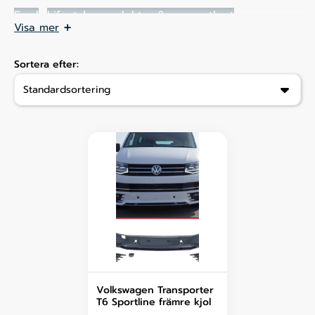
Ford
Lifestyle-produkter & presentkort
Visa mer
Mercedes-Benz
Opel
Volvo
Volkswagen
Andra bilmärken
Outlet
Sortera efter:
Tillbehör & extrautrustning
Däck & Fälgar
Volkswagen Transporter
T6 Sportline främre kjol