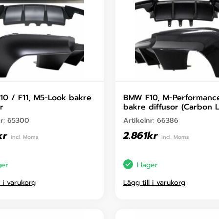
0 / F11, M5-Look bakre
BMW F10, M-Performanc
r
bakre diffusor (Carbon 
nr:
65300
Artikelnr:
66386
kr
2.861
kr
incl. Moms
incl. Moms
ger
I lager
l i varukorg
Lägg till i varukorg