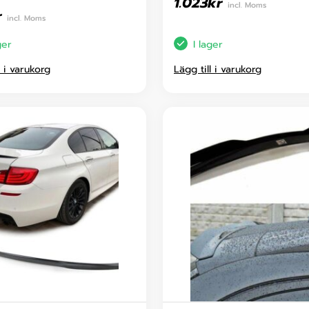
1.023
kr
incl. Moms
r
incl. Moms
ger
I lager
l i varukorg
Lägg till i varukorg