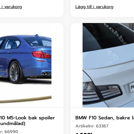
l i varukorg
Lägg till i varukorg
0 M5-Look bak spoiler
BMW F10 Sedan, bakre 
rundmålad)
Artikelnr:
63367
nr:
66990