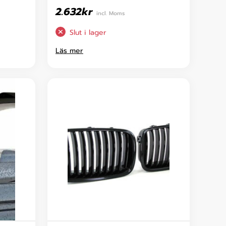
2.632
kr
incl. Moms
Slut i lager
Läs mer