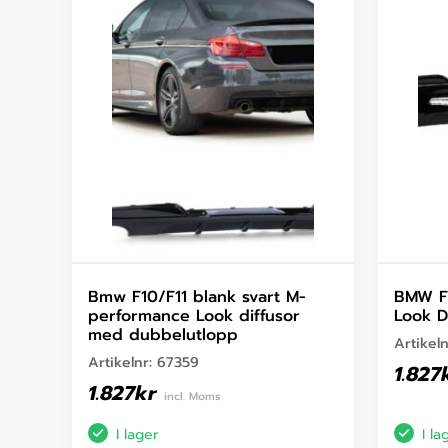
Bmw F10/F11 blank svart M-
BMW F
performance Look diffusor
Look D
med dubbelutlopp
Artikel
Artikelnr:
67359
1.827
1.827
kr
incl. Moms
I lager
I la