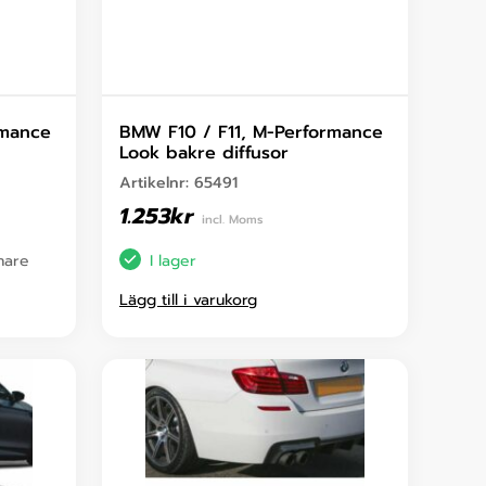
rmance
BMW F10 / F11, M-Performance
Look bakre diffusor
Artikelnr:
65491
1.253
kr
incl. Moms
enare
I lager
Lägg till i varukorg