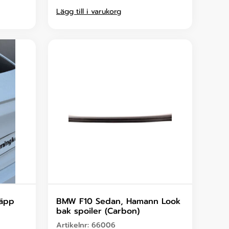
Lägg till i varukorg
läpp
BMW F10 Sedan, Hamann Look
bak spoiler (Carbon)
Artikelnr:
66006