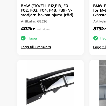
BMW (F10/F11, F12,F13, F01,
BMW F1
F02, F03, F04, F48, F39) V-
för M-
stödjärn bakom njurar (röd)
(vänst
Artikelnr:
68536
Artikel
402
kr
873
k
incl. Moms
I lager
I la
Lägg till i varukorg
Lägg til