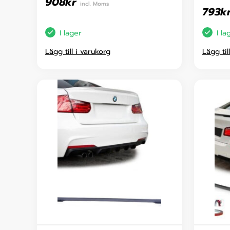
908
kr
incl. Moms
793
k
I lager
I la
Lägg till i varukorg
Lägg til