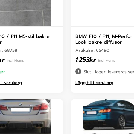
0 / F11 M5-stil bakre
BMW F10 / F11, M-Perfo
r
Look bakre diffusor
nr:
68758
Artikelnr:
65490
kr
1.253
kr
incl. Moms
incl. Moms
ger
Slut i lager, levereras s
l i varukorg
Lägg till i varukorg