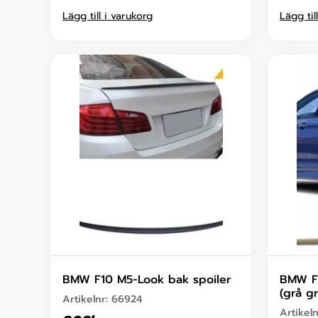
Lägg till i varukorg
Lägg til
BMW F10 M5-Look bak spoiler
BMW F1
(grå g
Artikelnr:
66924
Artikel