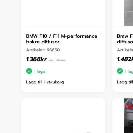
BMW F10 / F11 M-performance
Bmw F1
bakre diffusor
diffuso
Artikelnr:
66650
Artikel
1.368
kr
1.482
incl. Moms
I lager
I la
Lägg till i varukorg
Lägg til