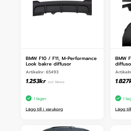
BMW F10 / F11, M-Performance
BMW F1
Look bakre diffusor
diffuso
Artikelnr:
65493
Artikel
1.253
kr
1.827
incl. Moms
I lager
I la
Lägg till i varukorg
Lägg til