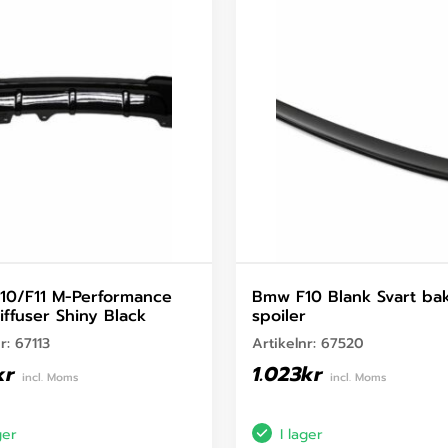
10/F11 M-Performance
Bmw F10 Blank Svart ba
iffuser Shiny Black
spoiler
nr:
67113
Artikelnr:
67520
kr
1.023
kr
incl. Moms
incl. Moms
ger
I lager