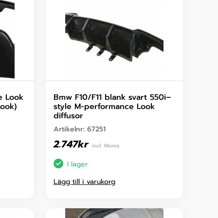
e Look
Bmw F10/F11 blank svart 550i–
Look)
style M-performance Look
diffusor
Artikelnr:
67251
2.747
kr
incl. Moms
I lager
Lägg till i varukorg