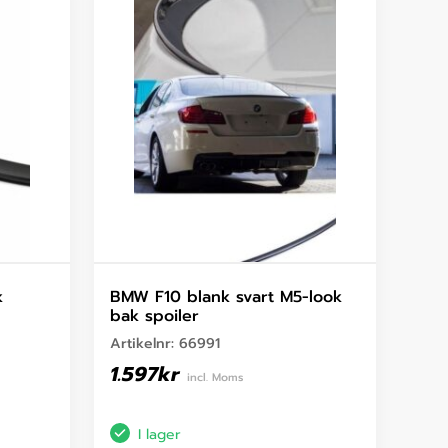
k
BMW F10 blank svart M5-look
bak spoiler
Artikelnr:
66991
1.597
kr
incl. Moms
I lager