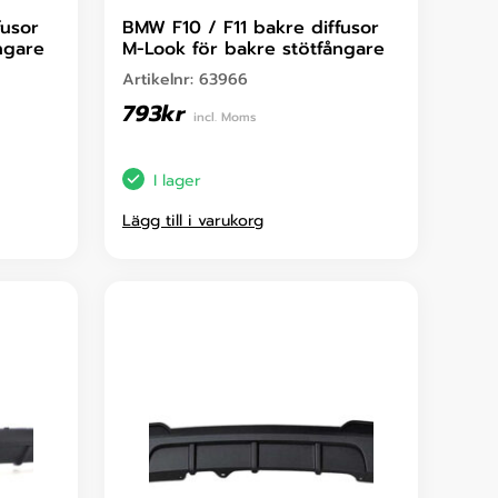
fusor
BMW F10 / F11 bakre diffusor
ngare
M-Look för bakre stötfångare
Artikelnr:
63966
793
kr
incl. Moms
I lager
Lägg till i varukorg