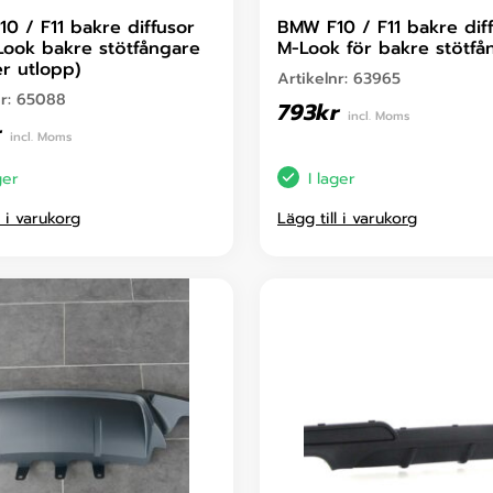
0 / F11 bakre diffusor
BMW F10 / F11 bakre dif
Look bakre stötfångare
M-Look för bakre stötfå
er utlopp)
Artikelnr:
63965
nr:
65088
793
kr
incl. Moms
r
incl. Moms
ger
I lager
l i varukorg
Lägg till i varukorg