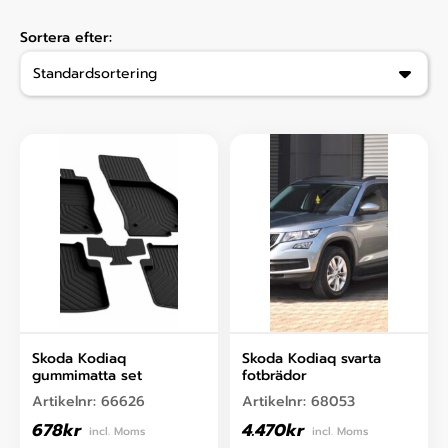
Sortera efter:
Skoda Kodiaq
Skoda Kodiaq svarta
gummimatta set
fotbrädor
Artikelnr:
66626
Artikelnr:
68053
678
kr
4.470
kr
incl. Moms
incl. Moms