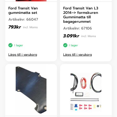
Ford Transit Van
Ford Transit Van L3
gummimatta set
2014–> formskuren
Gummimatta till
Artikelnr:
66047
bagagerummet
793
kr
incl. Moms
Artikelnr:
67106
3.091
kr
incl. Moms
I lager
I lager
Lägg till i varukorg
Lägg till i varukorg