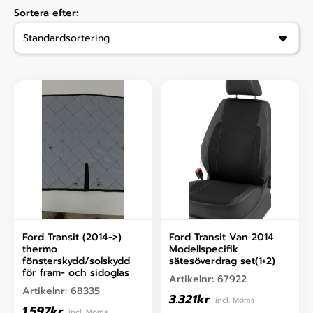
Sortera efter:
Ford Transit (2014->)
Ford Transit Van 2014
thermo
Modellspecifik
fönsterskydd/solskydd
sätesöverdrag set(1+2)
för fram- och sidoglas
Artikelnr:
67922
Artikelnr:
68335
3.321
kr
incl. Moms
1.597
kr
incl. Moms