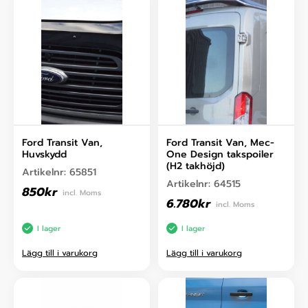
Ford Transit Van,
Ford Transit Van, Mec-
Huvskydd
One Design takspoiler
(H2 takhöjd)
Artikelnr:
65851
Artikelnr:
64515
850
kr
incl. Moms
6.780
kr
incl. Moms
I lager
I lager
Lägg till i varukorg
Lägg till i varukorg