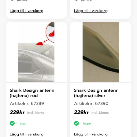
senare
senare
Lägg till i varukorg
Lägg till i varukorg
Shark Design antenn
Shark Design antenn
(hajfena) röd
(hajfena) silver
Artikelnr:
67389
Artikelnr:
67390
229
kr
229
kr
incl. Moms
incl. Moms
I lager
I lager
Lägg till i varukorg
Lägg till i varukorg