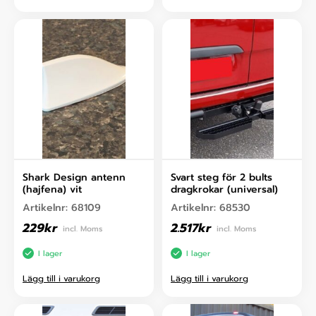
Shark Design antenn
Svart steg för 2 bults
(hajfena) vit
dragkrokar (universal)
Artikelnr:
68109
Artikelnr:
68530
229
kr
2.517
kr
incl. Moms
incl. Moms
I lager
I lager
Lägg till i varukorg
Lägg till i varukorg