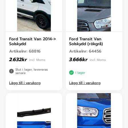
Ford Transit Van 2014->
Ford Transit Van
Solskydd
Solskydd (rökgrå)
Artikelnr:
68816
Artikelnr:
64456
2.632
kr
3.666
kr
incl. Moms
incl. Moms
Slut i lager, levereras
I lager
senare
Lägg till i varukorg
Lägg till i varukorg