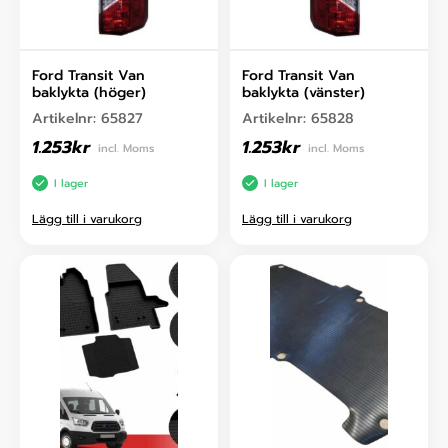
Ford Transit Van
Ford Transit Van
baklykta (höger)
baklykta (vänster)
Artikelnr:
65827
Artikelnr:
65828
1.253
kr
1.253
kr
incl. Moms
incl. Moms
I lager
I lager
Lägg till i varukorg
Lägg till i varukorg