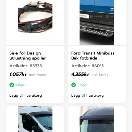
Sele för Design
Ford Transit Minibuss
utrustning spoiler
Bak fotbräda
Artikelnr:
63333
Artikelnr:
68015
1.057
kr
4.355
kr
incl. Moms
incl. Moms
I lager
I lager
Lägg till i varukorg
Lägg till i varukorg