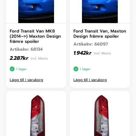
Ford Transit Van MK8
Ford Transit Van, Maxton
(2014–>) Maxton Design
Design främre spoiler
främre spoiler
Artikelnr:
66097
Artikelnr:
68134
1.942
kr
incl. Moms
2.287
kr
incl. Moms
I lager
I lager
Lägg till i varukorg
Lägg till i varukorg