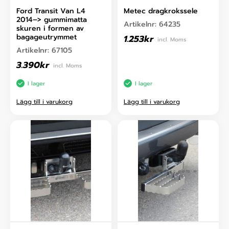
Ford Transit Van L4
Metec dragkrokssele
2014–> gummimatta
Artikelnr:
64235
skuren i formen av
bagageutrymmet
1.253
kr
incl. Moms
Artikelnr:
67105
3.390
kr
incl. Moms
I lager
I lager
Lägg till i varukorg
Lägg till i varukorg