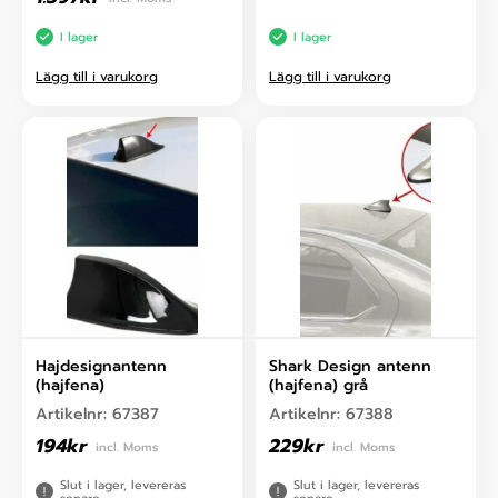
I lager
I lager
Lägg till i varukorg
Lägg till i varukorg
Hajdesignantenn
Shark Design antenn
(hajfena)
(hajfena) grå
Artikelnr:
67387
Artikelnr:
67388
194
kr
229
kr
incl. Moms
incl. Moms
Slut i lager, levereras
Slut i lager, levereras