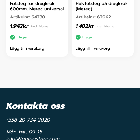
Fotsteg för dragkrok
Halvfotsteg på dragkrok
600mm, Metec universal
(Metec)
Artikelnr:
64730
Artikelnr:
67062
1.942
kr
1.482
kr
incl. Moms
incl. Moms
I lager
I lager
Lägg till i varukorg
Lägg till i varukorg
Kontakta oss
+358 20 734 2020
Mån-fre, 09-15
info@tuningstore.com